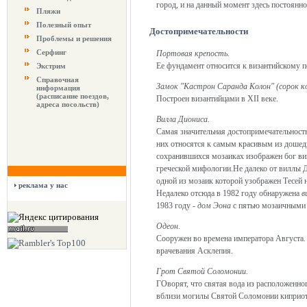
город, и на данный момент здесь постоянно
Пляжи
Полезный опыт
Достопримечательности
Проблемы и решения
Серфинг
Портовая крепость.
Ее фундамент относится к византийскому п
Экстрим
Справочная
Замок "Кастрон Саранда Колон" (сорок к
информация
(расписание поездов,
Построен византийцами в XII веке.
адреса посольств)
Вилла Диониса.
Самая значительная достопримечательность
них относятся к самым красивым из дошед
сохранившихся мозаиках изображен бог ви
греческой мифологии.Не далеко от виллы 
одной из мозаик которой узображен Тесей н
реклама у нас
Недалеко отсюда в 1982 году обнаружена
в
1983 году -
дом Эона
с пятью мозаичными 
Одеон.
Сооружен во времена императора Августа.
врачевания Асклепия.
Грот Святой Соломонии.
ГОворят, что святая вода из расположенног
вблизи могилы Святой Соломонии киприот