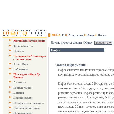
MEGA
TIS
Атлас мира
Кипр
Пафос
МегаИдеи Путешествий
Другие курорты страны «Кипр»:
Туры и билеты
Пафос
Новости
Что привезти? Сувениры
со всего света
Атлас Мира
Общая информация
Библиотека
Пафос считается наилучшим городом Кипра
По следам «Кода Да
крупнейших курортных центров острова с 
Винчи»
Автомото
Пафос был основан около 320 года до н. э.
Горные лыжи
захватили Кипр в 294 году до н. э., они р
Дайвинг
римляне сделали в Пафосе резиденцию сво
разместившихся в этой резиденции, был Ци
Для взрослых
землетрясением, а затем восстановлен имп
Исторические экскурсы
насчитывало 30 тыс. человек, а его высоко
Кухня народов мира
многих греческих художников, ученых и ку
На выходные