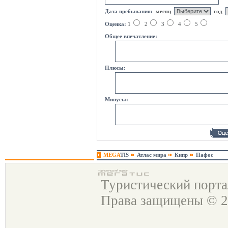
Дата пребывания:
месяц
год
Оценка:
1
2
3
4
5
Общее впечатление:
Плюсы:
Минусы:
MEGA
TIS
Атлас мира
Кипр
Пафос
Туристический порт
Права защищены © 2