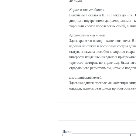
лентами.
Королевские гробницы.
Высечены в скалах в III и II веках до н. 
дворцы с внутренними дворами, залами и ко
хоронили членов королевских семей, а лиш
Археологический музей.
Здесь хранятся находки каменного века. В 
изделия из стекла и бронзовые сосуды дов
статуи, письмена и особенно хорошо сохра
интересен найденный недавно в прибрежны
термосов, которая, по-видимому, была изго
страдающего ревматизмом, и точно подогна
Византийский музей.
Здесь находится прекрасная коллекция кипр
одежды, использовавшиеся при богослужен
оцени курорт
Имя: