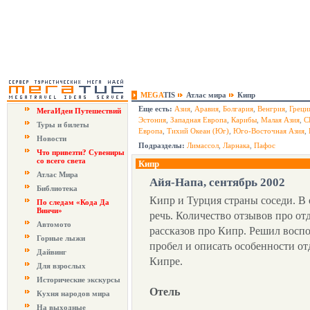
MEGA
TIS
Атлас мира
Кипр
Еще есть:
Азия
,
Аравия
,
Болгария
,
Венгрия
,
Греци
МегаИдеи Путешествий
Эстония
,
Западная Европа
,
Карибы
,
Малая Азия
,
С
Туры и билеты
Европа
,
Тихий Океан (Юг)
,
Юго-Восточная Азия
,
Новости
Подразделы:
Лимассол
,
Ларнака
,
Пафос
Что привезти? Сувениры
со всего света
Кипр
Атлас Мира
Айя-Напа, сентябрь 2002
Библиотека
Кипр и Турция страны соседи. В
По следам «Кода Да
Винчи»
речь. Количество отзывов про о
Автомото
рассказов про Кипр. Решил воспо
Горные лыжи
пробел и описать особенности о
Дайвинг
Кипре.
Для взрослых
Исторические экскурсы
Отель
Кухня народов мира
На выходные