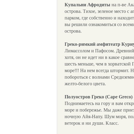
Купальни Афродиты
на п-ве Ак
острова. Тихое, зеленое место с
парком, где собственно и находит
вы решили ознакомиться со все
острова.
Греко-римкий амфитеатр Кури
Лимассолом и Пафосом. Древний 
хотя, он не идет ни в какое сравн
шесть меньше, чем в хорватской П
море!!! На нем всегда штормит. 
побороться с волнами Средиземн
желто-белого цвета.
Полуостров Греко (Cape Greco)
Поднимаетесь на гору и вам отк
море и побережье. Мы даже прие
ночную Айя-Напу. Шум моря, полн
ветерок и ни души. Класс.