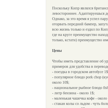
Поскольку Кипр являлся британс
левостороннее. Адаптируешься д
Однако, за это время я успел пар
оторвать передний бампер, запута
всю жизнь только и ездил по Кип
где на круге преимущество наход
только, кстати) преимущество им
Цены
Чтобы иметь представление об ур
примеров для удобства в перевод
- поездка в городском автобусе 1$
- популярное блюдо pork chop (ку
около 10$;
- национальное рыбное блюдо fish
- литр бензина - около 1$;
- маленькая чашечка кофе - около 
- стакан колы со льдом - чуть бол