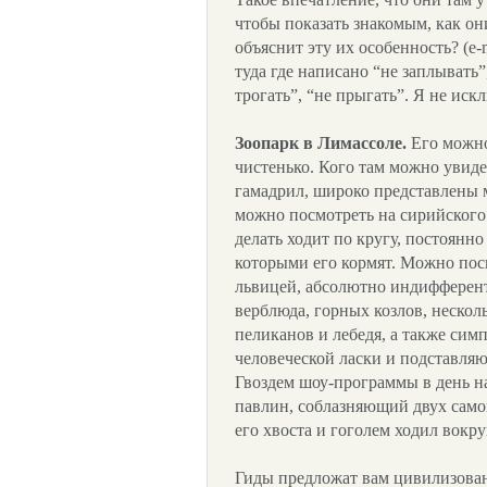
чтобы показать знакомым, как он
объяснит эту их особенность? (e-
туда где написано “не заплывать”
трогать”, “не прыгать”. Я не искл
Зоопарк в Лимассоле.
Его можно 
чистенько. Кого там можно увиде
гамадрил, широко представлены 
можно посмотреть на сирийского 
делать ходит по кругу, постоянно
которыми его кормят. Можно посм
львицей, абсолютно индифферен
верблюда, горных козлов, несколь
пеликанов и лебедя, а также сим
человеческой ласки и подставляю
Гвоздем шоу-программы в день н
павлин, соблазняющий двух самок
его хвоста и гоголем ходил вокру
Гиды предложат вам цивилизова