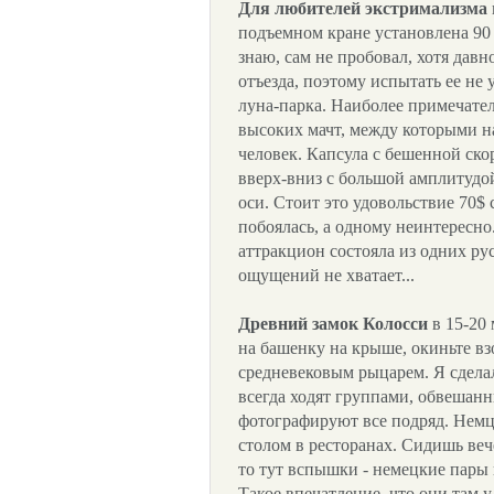
Для любителей экстримализма
подъемном кране установлена 90 
знаю, сам не пробовал, хотя давно
отъезда, поэтому испытать ее не 
луна-парка. Наиболее примечател
высоких мачт, между которыми на
человек. Капсула с бешенной ско
вверх-вниз с большой амплитудо
оси. Стоит это удовольствие 70$ 
побоялась, а одному неинтересно.
аттракцион состояла из одних ру
ощущений не хватает...
Древний замок Колосси
в 15-20 
на башенку на крыше, окиньте вз
средневековым рыцарем. Я сдела
всегда ходят группами, обвешан
фотографируют все подряд. Немц
столом в ресторанах. Сидишь веч
то тут вспышки - немецкие пары 
Такое впечатление, что они там 