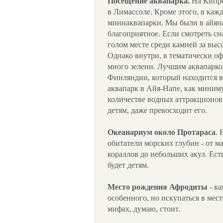
Посещение аквапарка.
На Кипре
в Лимассоле. Кроме этого, в каж
миниаквапарки. Мы были в айяна
благоприятное. Если смотреть сн
голом месте среди камней за выс
Однако внутри, в тематически о
много зелени. Лучшим аквапарком
Финляндии, который находится в 
аквапарк в Айя-Напе, как миниму
количестве водных аттракционов,
детям, даже превосходит его.
Океанариум около Протараса
.
обитатели морских глубин - от 
кораллов до небольших акул. Ест
будет детям.
Место рождения Афродиты
- ка
особенного, но искупаться в мес
мифах, думаю, стоит.