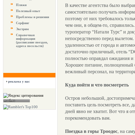
В качестве агентства было выбра
Пляжи
Полезный опыт
самостоятельно получать информа
Проблемы и решения
поэтому от них требовалось тольк
Серфинг
чем они, в общем-то, справились.
Экстрим
туроператор “Натали Турс” и до
Справочная
непосредственно перед вылетом.
информация
(расписание поездов,
удаленностью от города и автом
адреса посольств)
достаточно приличный, отель “D
полностью оправдал ожидания и 
Хорошее питание, полноценный б
вежливый персонал, на территор
реклама у нас
Куда пойти и что посмотреть
Остров небольшой, достопримечат
поставить цель посмотреть все, д
дней явно не хватит. Вот что я от
порекомендовать вам.
Поездка в горы Троодос
, на са