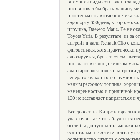
внимания виды есть как на западе
посоветовал бы брать машину ми
простенького автомобильчика клас
аэропорту $50/день, в городе око
игрушка, Daewoo Matiz. Ее не ок
Toyota Yaris. В результате, из-за
апгрейт и дали Renault Clio с к
фиговенькая, хотя практически ну
фиксируется, брызги от омывател
попадают в салон, слишком мягка
адаптировался только на третий д
генератор какой-то по шумности.
малым расходом топлива, хорош
маневренностью и приличной крей
130 не заставляет напрягаться и 
Все дороги на Кипре в идеальном
указатели, так что заблудиться н
были бы доступны только джипам
если только не хотите понтанутьс
большинство джипов с открытым в