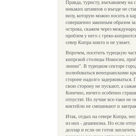
Правда, туристу, въехавшему на 
никаких штампов о въезде не ста
визу, которую можно носить в кар
совершенно законным образом зах
острова, скажем через междунар
проблем у него с греко-киприотск
север Кипра никто и не узнает.
Впрочем, посетить турецкую част
кипрской столицы Никосии, про
линии". В турецком секторе горо
полюбоваться венецианскими кре
стороне надолго задерживаться. 
свою сторону не пускают, а сажаю
Конечно, ничего особенно страшн
отпустят. Но лучше все-таки не о
коктейли не смешивают и завтрак
Итак, отдых на севере Кипра, н
из них - дешевизна. Но если отп
доллар и если он готов заплатить