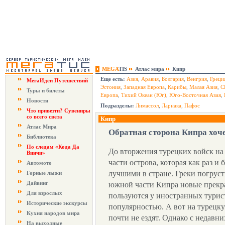
MEGA
TIS
Атлас мира
Кипр
Еще есть:
Азия
,
Аравия
,
Болгария
,
Венгрия
,
Греци
МегаИдеи Путешествий
Эстония
,
Западная Европа
,
Карибы
,
Малая Азия
,
С
Туры и билеты
Европа
,
Тихий Океан (Юг)
,
Юго-Восточная Азия
,
Новости
Подразделы:
Лимассол
,
Ларнака
,
Пафос
Что привезти? Сувениры
со всего света
Кипр
Атлас Мира
Обратная сторона Кипра хоче
Библиотека
По следам «Кода Да
До вторжения турецких войск на
Винчи»
части острова, которая как раз и
Автомото
лучшими в стране. Греки погруст
Горные лыжи
Дайвинг
южной части Кипра новые прекра
Для взрослых
пользуются у иностранных турист
Исторические экскурсы
популярностью. А вот на турецк
Кухня народов мира
почти не ездят. Однако с недавн
На выходные