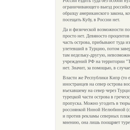
России ездить туда без особой ну
ограничивающего выезд российск
образцу американского закона, 
посещать Кубу, в России нет.
Да и физической возможности по
просто нет. Девяносто проценто
часть острова, прибывают туда из
улетевший в Турцию, потом заве
там недельку-другую, невозможно
учреждений РФ на территории "
нет. Значит, за помощью, в случае
Власти же Республики Кипр (то 
иностранцев на север острова во
въехавшему на север через Турци
турецкой части острова в гречес
пропуска. Можно угодить в тюрьм
россиянкой Ниной Нелюбиной (см. 
и против рекламы северных пляже
мнению, она лишь поощряет тур