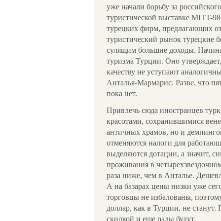
уже начали борьбу за российског
туристической выставке MITT-98
турецких фирм, предлагающих от
туристический рынок турецкие б
сулящим большие доходы. Начин
туризма Турции. Оно утверждает,
качеству не уступают аналогичн
Анталья-Мармарис. Разве, что пя
пока нет.
Привлечь сюда иностранцев турк
красотами, сохранившимися вен
античных храмов, но и демпинго
отменяются налоги для работающ
выделяются дотации, а значит, сн
проживания в четырехзвездочном 
раза ниже, чем в Анталье. Дешев
А на базарах цены низки уже се
торговцы не избалованы, поэтом
доллар, как в Турции, не станут
скидкой и еще рады будут.