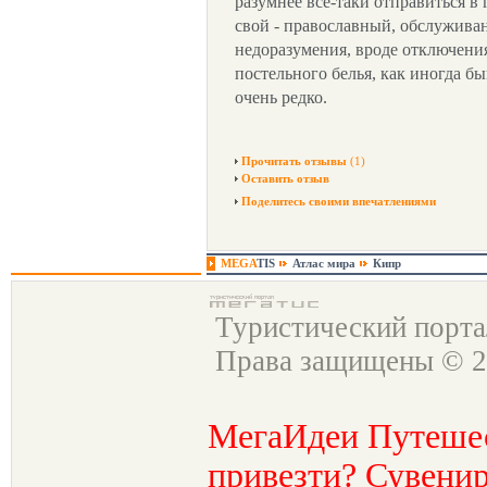
разумнее все-таки отправиться в 
свой - православный, обслужива
недоразумения, вроде отключени
постельного белья, как иногда бы
очень редко.
Прочитать отзывы
(1)
Оставить отзыв
Поделитесь своими впечатлениями
MEGA
TIS
Атлас мира
Кипр
Туристический порт
Права защищены © 2
МегаИдеи Путеше
привезти? Сувенир