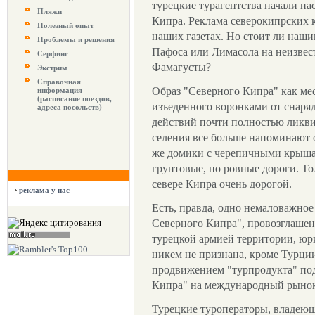
турецкие турагентства начали на
Пляжи
Кипра. Реклама северокипрских к
Полезный опыт
наших газетах. Но стоит ли наш
Проблемы и решения
Пафоса или Лимасола на неизвес
Серфинг
Фамагусты?
Экстрим
Справочная
Образ "Северного Кипра" как ме
информация
(расписание поездов,
изъеденного воронками от снаряд
адреса посольств)
действий почти полностью ликв
селения все больше напоминают 
же домики с черепичными крыша
грунтовые, но ровные дороги. Т
севере Кипра очень дорогой.
реклама у нас
Есть, правда, одно немаловажное
Северного Кипра", провозглашен
турецкой армией территории, юр
никем не признана, кроме Турции
продвижением "турпродукта" по
Кипра" на международный рынок
Турецкие туроператоры, владеющ